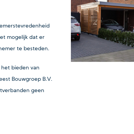
nemerstevredenheid
t mogelijk dat er
nemer te besteden.
 het bieden van
eest Bouwgroep B.V.
nstverbanden geen