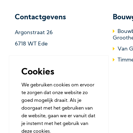
Contactgevens
Bouw
Bouwb
Argonstraat 26
Grooth
6718 WT Ede
Van G
Postadres
Timme
Cookies
Postbus 204
6710 BE Ede
We gebruiken cookies om ervoor
te zorgen dat onze website zo
0318 41 90 15
goed mogelijk draait. Als je
mail@grootheest.nl
doorgaat met het gebruiken van
de website, gaan we er vanuit dat
je instemt met het gebruik van
deze cookies.