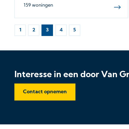
159 woningen
1
2
3
4
5
Interesse in een door Van
Contact opnemen