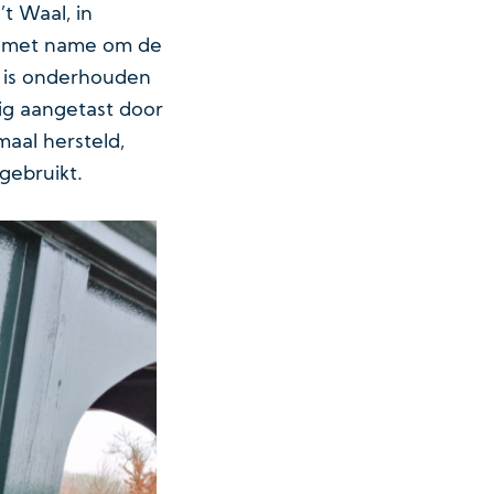
’t Waal, in
r met name om de
t is onderhouden
ig aangetast door
aal hersteld,
gebruikt.