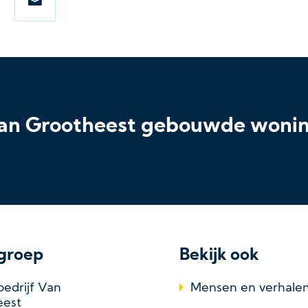
 Van Grootheest gebouwde woni
groep
Bekijk ook
edrijf Van
Mensen en verhale
eest