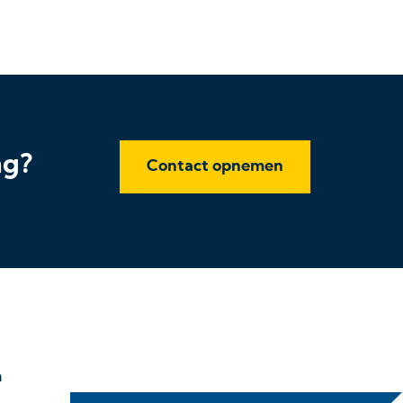
ng?
Contact opnemen
n